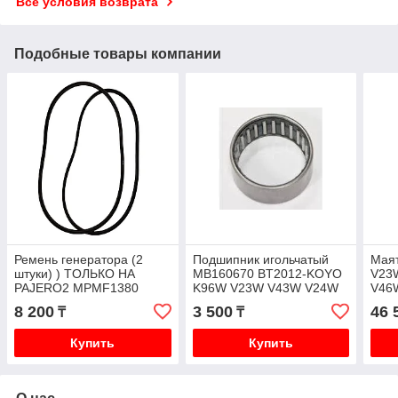
Все условия возврата
Подобные товары компании
Ремень генератора (2
Подшипник игольчатый
Мая
штуки) ) ТOЛЬКО НА
MB160670 BT2012-KOYO
V23
PAJERO2 MPMF1380
K96W V23W V43W V24W
V46
MITSUBOSHI MH014050
V44W V26W V46W PD8W
8 200
3 500
46 
₸
₸
V26W V46W
Купить
Купить