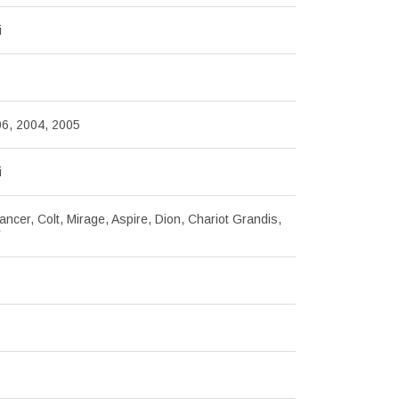
i
06, 2004, 2005
i
ancer, Colt, Mirage, Aspire, Dion, Chariot Grandis,
r