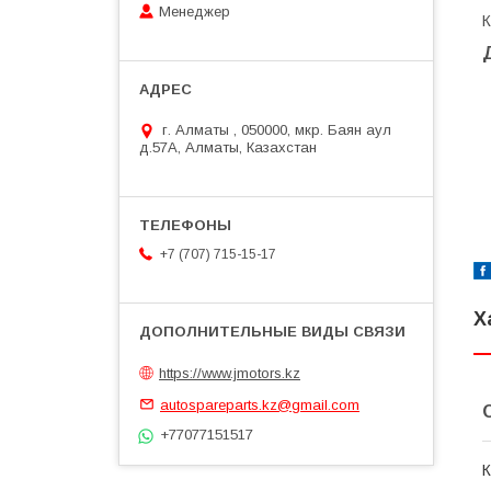
Менеджер
г. Алматы , 050000, мкр. Баян аул
д.57А, Алматы, Казахстан
+7 (707) 715-15-17
Х
https://www.jmotors.kz
autospareparts.kz@gmail.com
+77077151517
К