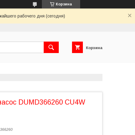
Корзина
жайшего рабочего дня (сегодня)
Корзина
насос DUMD366260 CU4W
366260