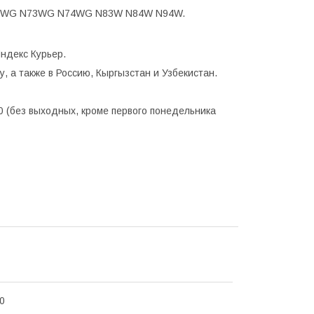
64WG N73WG N74WG N83W N84W N94W.
ндекс Курьер.
, а также в Россию, Кыргызстан и Узбекистан.
0 (без выходных, кроме первого понедельника
0