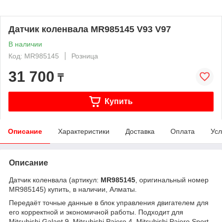
Датчик коленвала MR985145 V93 V97
В наличии
Код: MR985145
Розница
31 700
₸
Купить
Описание
Характеристики
Доставка
Оплата
Усл
Описание
Датчик коленвала (артикул:
MR985145
, оригинальный номер
MR985145) купить, в наличии, Алматы.
Передаёт точные данные в блок управления двигателем для
его корректной и экономичной работы. Подходит для
Mitsubishi Galant 9, Mitsubishi Pajero 4, Mitsubishi Pajero Sport