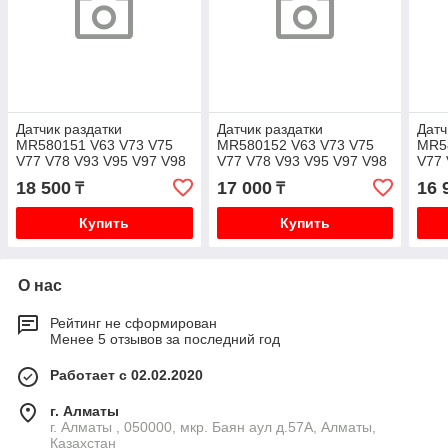
Датчик раздатки
Датчик раздатки
Датч
MR580151 V63 V73 V75
MR580152 V63 V73 V75
MR5
V77 V78 V93 V95 V97 V98
V77 V78 V93 V95 V97 V98
V77 
18 500
17 000
16 
₸
₸
Купить
Купить
О нас
Рейтинг не сформирован
Менее 5 отзывов за последний год
Работает с 02.02.2020
г. Алматы
г. Алматы , 050000, мкр. Баян аул д.57А, Алматы,
Казахстан