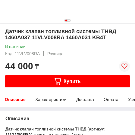
Датчик клапан топливной системы ТНВД
1460A037 11VLV008RA 1460A031 KB4T
В наличии
Код: 11VLV008RA
Розница
44 000
₸
Купить
Описание
Характеристики
Доставка
Оплата
Усл
Описание
Датчик клапан топливной системы ТНВД (артикул:
11VLV008RA
) купить, в наличии, Алматы.