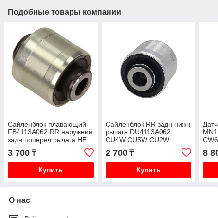
Подобные товары компании
Сайленблок плавающий
Сайленблок RR задн нижн
Датч
FB4113A062 RR наружний
рычага DU4113A062
MN1
задн попереч рычага НЕ
CU4W CU5W CU2W
CW6
ПЛАВАЮЩИЕ
3 700
2 700
8 8
₸
₸
MAB088RUB CU4W CU5W
CU2
Купить
Купить
О нас