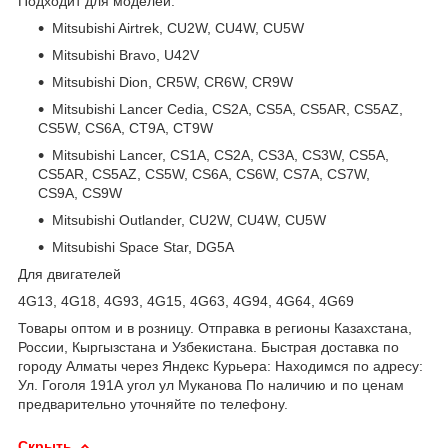
Подходит для моделей:
Mitsubishi Airtrek, CU2W, CU4W, CU5W
Mitsubishi Bravo, U42V
Mitsubishi Dion, CR5W, CR6W, CR9W
Mitsubishi Lancer Cedia, CS2A, CS5A, CS5AR, CS5AZ,
CS5W, CS6A, CT9A, CT9W
Mitsubishi Lancer, CS1A, CS2A, CS3A, CS3W, CS5A,
CS5AR, CS5AZ, CS5W, CS6A, CS6W, CS7A, CS7W,
CS9A, CS9W
Mitsubishi Outlander, CU2W, CU4W, CU5W
Mitsubishi Space Star, DG5A
Для двигателей
4G13, 4G18, 4G93, 4G15, 4G63, 4G94, 4G64, 4G69
Товары оптом и в розницу. Отправка в регионы Казахстана,
России, Кыргызстана и Узбекистана. Быстрая доставка по
городу Алматы через Яндекс Курьера: Находимся по адресу:
Ул. Гоголя 191А угол ул Муканова По наличию и по ценам
предварительно уточняйте по телефону.
Скрыть