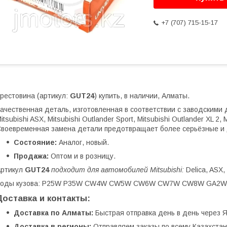
+7 (707) 715-15-17
рестовина (артикул:
GUT24
) купить, в наличии, Алматы.
ачественная деталь, изготовленная в соответствии с заводскими д
itsubishi ASX, Mitsubishi Outlander Sport, Mitsubishi Outlander XL 2, 
воевременная замена детали предотвращает более серьёзные и 
Состояние:
Аналог, новый.
Продажа:
Оптом и в розницу.
Артикул
GUT24
подходит для автомобилей Mitsubishi:
Delica, ASX,
Коды кузова: P25W P35W CW4W CW5W CW6W CW7W CW8W GA2W
Доставка и контакты:
Доставка по Алматы:
Быстрая отправка день в день через Я
Доставка в регионы:
Отправляем заказы по всему Казахстану