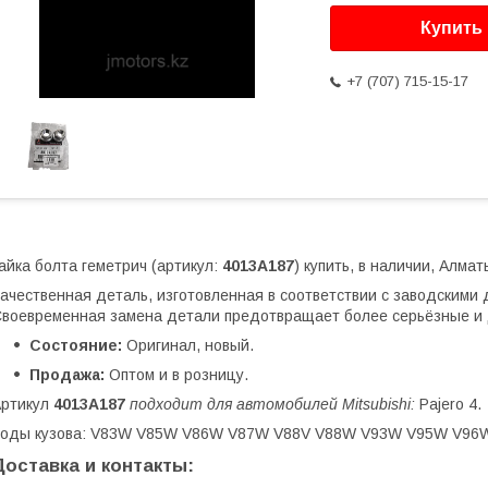
Купить
+7 (707) 715-15-17
айка болта геметрич (артикул:
4013A187
) купить, в наличии, Алмат
ачественная деталь, изготовленная в соответствии с заводскими д
воевременная замена детали предотвращает более серьёзные и 
Состояние:
Оригинал, новый.
Продажа:
Оптом и в розницу.
Артикул
4013A187
подходит для автомобилей Mitsubishi:
Pajero 4.
Коды кузова: V83W V85W V86W V87W V88V V88W V93W V95W V96
Доставка и контакты: