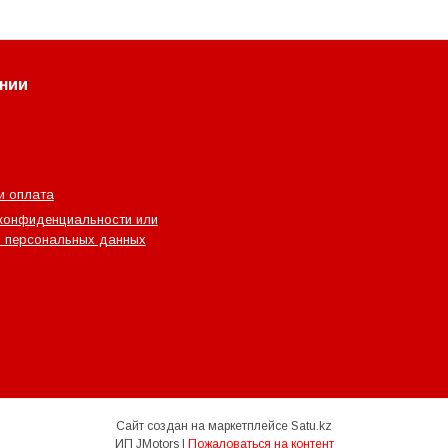
нии
и оплата
конфиденциальности или
 персональных данных
Сайт создан на маркетплейсе
Satu.kz
ИП JMotors |
Пожаловаться на контент