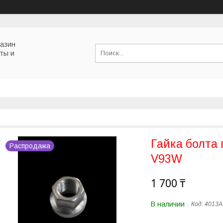
газин
ты и
Гайка болта
Распродажа
V93W
1 700 ₸
В наличии
Код:
4013A