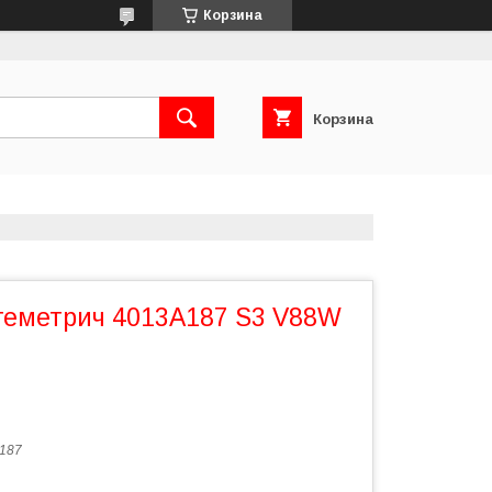
Корзина
Корзина
 геметрич 4013A187 S3 V88W
187