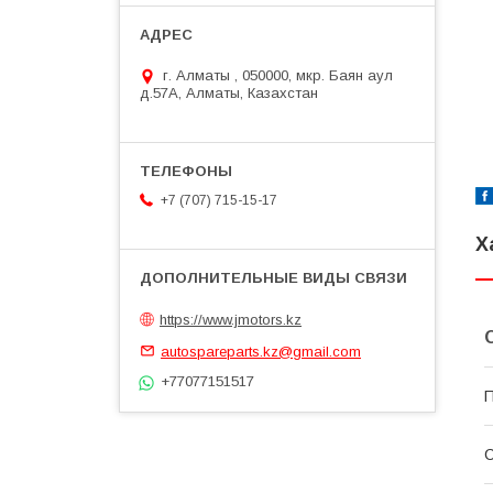
г. Алматы , 050000, мкр. Баян аул
д.57А, Алматы, Казахстан
+7 (707) 715-15-17
Х
https://www.jmotors.kz
autospareparts.kz@gmail.com
+77077151517
П
С