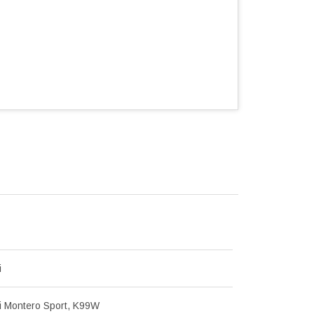
i
i Montero Sport, K99W