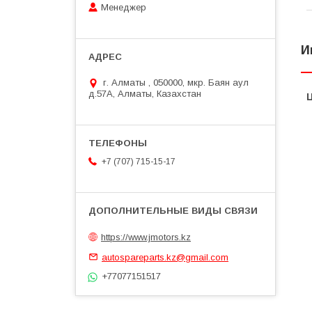
Менеджер
И
г. Алматы , 050000, мкр. Баян аул
д.57А, Алматы, Казахстан
+7 (707) 715-15-17
https://www.jmotors.kz
autospareparts.kz@gmail.com
+77077151517