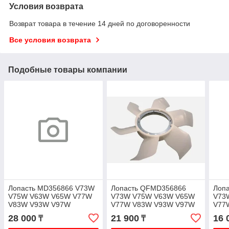
Условия возврата
Возврат товара в течение 14 дней по договоренности
Все условия возврата
Подобные товары компании
Лопасть MD356866 V73W
Лопасть QFMD356866
Лоп
V75W V63W V65W V77W
V73W V75W V63W V65W
V73
V83W V93W V97W
V77W V83W V93W V97W
V77
28 000
21 900
16 
₸
₸