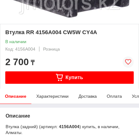
Втулка RR 4156A004 CW5W CY4A
В наличии
Код: 4156A004
Розница
2 700
₸
Купить
Описание
Характеристики
Доставка
Оплата
Усл
Описание
Втулка (задний) (артикул:
4156A004
) купить, в наличии,
Алматы.