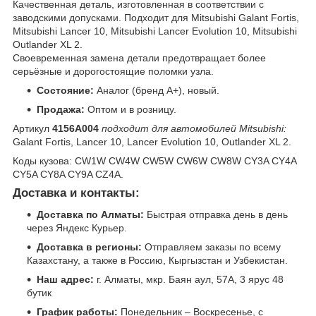
Качественная деталь, изготовленная в соответствии с
заводскими допусками. Подходит для Mitsubishi Galant Fortis,
Mitsubishi Lancer 10, Mitsubishi Lancer Evolution 10, Mitsubishi
Outlander XL 2.
Своевременная замена детали предотвращает более
серьёзные и дорогостоящие поломки узла.
Состояние:
Аналог (бренд A+), новый.
Продажа:
Оптом и в розницу.
Артикул
4156A004
подходит для автомобилей Mitsubishi:
Galant Fortis, Lancer 10, Lancer Evolution 10, Outlander XL 2.
Коды кузова: CW1W CW4W CW5W CW6W CW8W CY3A CY4A
CY5A CY8A CY9A CZ4A.
Доставка и контакты:
Доставка по Алматы:
Быстрая отправка день в день
через Яндекс Курьер.
Доставка в регионы:
Отправляем заказы по всему
Казахстану, а также в Россию, Кыргызстан и Узбекистан.
Наш адрес:
г. Алматы, мкр. Баян аул, 57А, 3 ярус 48
бутик
График работы:
Понедельник – Воскресенье, с