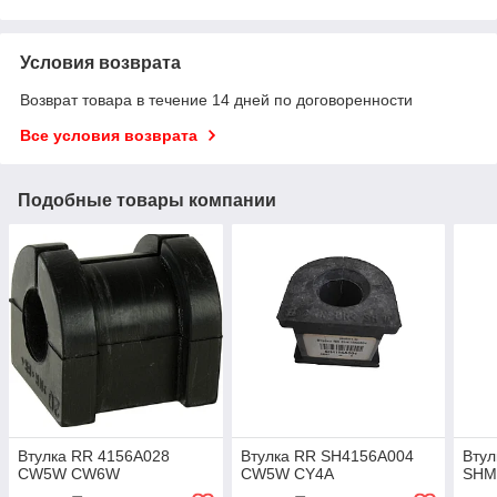
Условия возврата
Возврат товара в течение 14 дней по договоренности
Все условия возврата
Подобные товары компании
Втулка RR 4156A028
Втулка RR SH4156A004
Втул
CW5W CW6W
CW5W CY4A
SHM