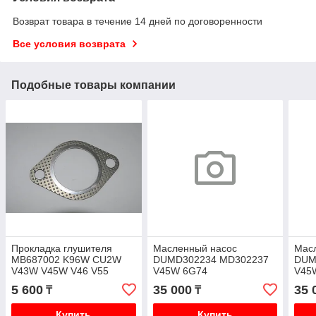
Возврат товара в течение 14 дней по договоренности
Все условия возврата
Подобные товары компании
Прокладка глушителя
Масленный насос
Мас
MB687002 K96W CU2W
DUMD302234 MD302237
DUM
V43W V45W V46 V55
V45W 6G74
V45
H76W V75W PD8W PD6W
5 600
35 000
35 
₸
₸
Купить
Купить