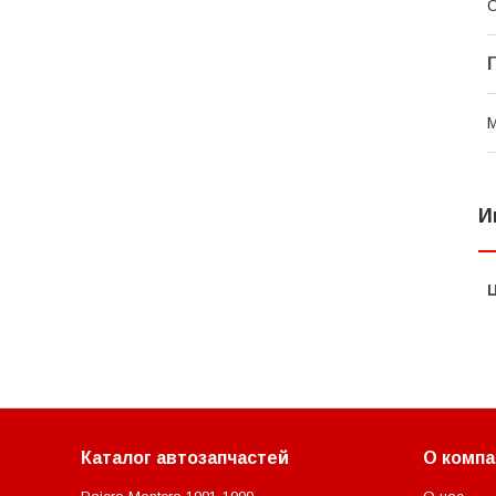
С
И
Каталог автозапчастей
О компа