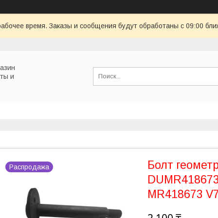
рабочее время. Заказы и сообщения будут обработаны с 09:00 бли
газин
ты и
Болт геомет
Распродажа
DUMR418673
MR418673 V