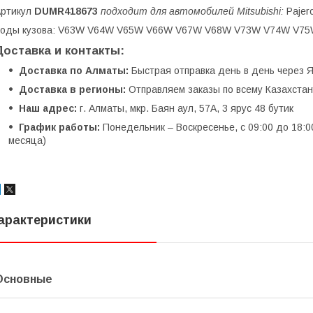
Артикул
DUMR418673
подходит для автомобилей Mitsubishi:
Pajero
Коды кузова: V63W V64W V65W V66W V67W V68W V73W V74W V75
Доставка и контакты:
Доставка по Алматы:
Быстрая отправка день в день через Я
Доставка в регионы:
Отправляем заказы по всему Казахстану
Наш адрес:
г. Алматы, мкр. Баян аул, 57А, 3 ярус 48 бутик
График работы:
Понедельник – Воскресенье, с 09:00 до 18:0
месяца)
арактеристики
Основные