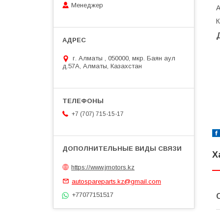
Менеджер
г. Алматы , 050000, мкр. Баян аул
д.57А, Алматы, Казахстан
+7 (707) 715-15-17
Х
https://www.jmotors.kz
autospareparts.kz@gmail.com
+77077151517