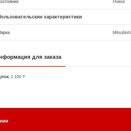
остояние
Новое
Пользовательские характеристики
Марка
Mitsubish
нформация для заказа
Цена:
2 100 ₸
нии