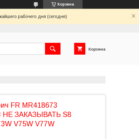
Корзина
жайшего рабочего дня (сегодня)
Корзина
рич FR MR418673
 НЕ ЗАКАЗЫВАТЬ S8
73W V75W V77W