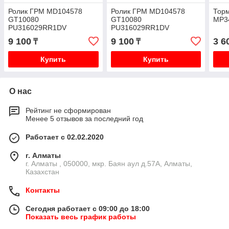
Ролик ГРМ MD104578
Ролик ГРМ MD104578
Торм
GT10080
GT10080
MP3
PU316029RR1DV
PU316029RR1DV
PU316029RR1DV V43W
PU316029RR1DV V43W
9 100
9 100
3 6
₸
₸
K36T F11A S11A L141G
K36T F11A S11A L141G
L146G
L146G
Купить
Купить
О нас
Рейтинг не сформирован
Менее 5 отзывов за последний год
Работает с 02.02.2020
г. Алматы
г. Алматы , 050000, мкр. Баян аул д.57А, Алматы,
Казахстан
Контакты
Сегодня работает с 09:00 до 18:00
Показать весь график работы