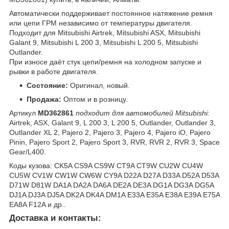
Автоматически поддерживает постоянное натяжение ремня
или цепи ГРМ независимо от температуры двигателя.
Подходит для Mitsubishi Airtrek, Mitsubishi ASX, Mitsubishi
Galant 9, Mitsubishi L 200 3, Mitsubishi L 200 5, Mitsubishi
Outlander.
При износе даёт стук цепи/ремня на холодном запуске и
рывки в работе двигателя.
Состояние:
Оригинал, новый.
Продажа:
Оптом и в розницу.
Артикул
MD362861
подходит для автомобилей Mitsubishi:
Airtrek, ASX, Galant 9, L 200 3, L 200 5, Outlander, Outlander 3,
Outlander XL 2, Pajero 2, Pajero 3, Pajero 4, Pajero iO, Pajero
Pinin, Pajero Sport 2, Pajero Sport 3, RVR, RVR 2, RVR 3, Space
Gear/L400.
Коды кузова: CK5A CS9A CS9W CT9A CT9W CU2W CU4W
CU5W CV1W CW1W CW6W CY9A D22A D27A D33A D52A D53A
D71W D81W DA1A DA2A DA6A DE2A DE3A DG1A DG3A DG5A
DJ1A DJ3A DJ5A DK2A DK4A DM1A E33A E35A E38A E39A E75A
EA8A F12A и др..
Доставка и контакты: