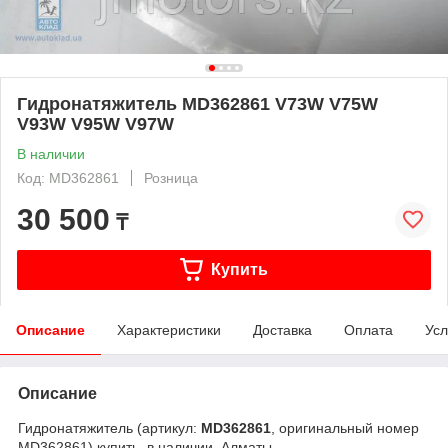
Гидронатяжитель MD362861 V73W V75W
V93W V95W V97W
В наличии
Код: MD362861
Розница
30 500
₸
Купить
Описание
Характеристики
Доставка
Оплата
Усл
Описание
Гидронатяжитель (артикул:
MD362861
, оригинальный номер
MD362861) купить, в наличии, Алматы.