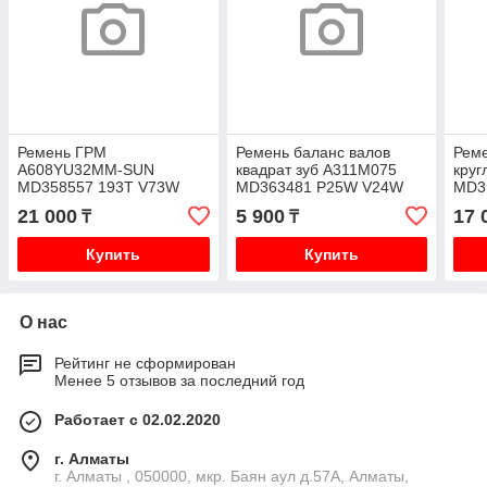
Ремень ГРМ
Ремень баланс валов
Реме
A608YU32MM-SUN
квадрат зуб A311M075
круг
MD358557 193T V73W
MD363481 P25W V24W
MD3
V93W
90-93
V24
21 000
5 900
17 
₸
₸
Купить
Купить
О нас
Рейтинг не сформирован
Менее 5 отзывов за последний год
Работает с 02.02.2020
г. Алматы
г. Алматы , 050000, мкр. Баян аул д.57А, Алматы,