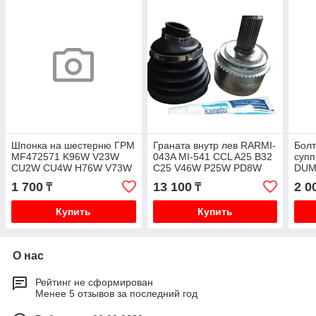
Шпонка на шестерню ГРМ
Граната внутр лев RARMI-
Бол
MF472571 K96W V23W
043A MI-541 CCL A25 B32
суп
CU2W CU4W H76W V73W
C25 V46W P25W PD8W
DUM
V93W
K74T автомат
V46
1 700
13 100
2 0
₸
₸
Купить
Купить
О нас
Рейтинг не сформирован
Менее 5 отзывов за последний год