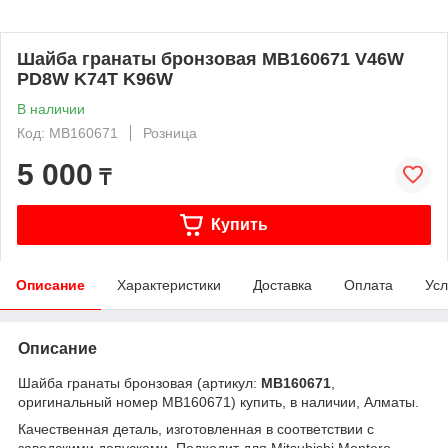
Шайба гранаты бронзовая MB160671 V46W
PD8W K74T K96W
В наличии
Код: MB160671
Розница
5 000
₸
Купить
Описание
Характеристики
Доставка
Оплата
Усл
Описание
Шайба гранаты бронзовая (артикул:
MB160671
,
оригинальный номер MB160671) купить, в наличии, Алматы.
Качественная деталь, изготовленная в соответствии с