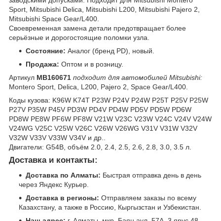
заводскими допусками. Подходит для Mitsubishi Montero
Sport, Mitsubishi Delica, Mitsubishi L200, Mitsubishi Pajero 2,
Mitsubishi Space Gear/L400.
Своевременная замена детали предотвращает более
серьёзные и дорогостоящие поломки узла.
Состояние:
Аналог (бренд PD), новый.
Продажа:
Оптом и в розницу.
Артикул
MB160671
подходит для автомобилей Mitsubishi:
Montero Sport, Delica, L200, Pajero 2, Space Gear/L400.
Коды кузова: K96W K74T P23W P24V P24W P25T P25V P25W
P27V P35W P45V PD3W PD4V PD4W PD5V PD5W PD6W
PD8W PE8W PF6W PF8W V21W V23C V23W V24C V24V V24W
V24WG V25C V25W V26C V26W V26WG V31V V31W V32V
V32W V33V V33W V34V и др..
Двигатели: G54B, объём 2.0, 2.4, 2.5, 2.6, 2.8, 3.0, 3.5 л.
Доставка и контакты:
Доставка по Алматы:
Быстрая отправка день в день
через Яндекс Курьер.
Доставка в регионы:
Отправляем заказы по всему
Казахстану, а также в Россию, Кыргызстан и Узбекистан.
Наш адрес:
г. Алматы, мкр. Баян аул, 57А, 3 ярус 48