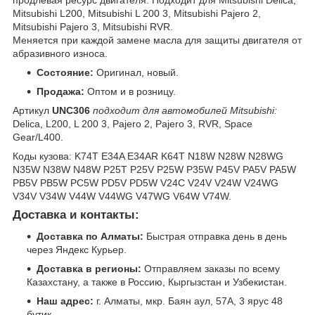
продлевая ресурс двигателя. Подходит для Mitsubishi Delica,
Mitsubishi L200, Mitsubishi L 200 3, Mitsubishi Pajero 2,
Mitsubishi Pajero 3, Mitsubishi RVR.
Меняется при каждой замене масла для защиты двигателя от
абразивного износа.
Состояние:
Оригинал, новый.
Продажа:
Оптом и в розницу.
Артикул
UNC306
подходит для автомобилей Mitsubishi:
Delica, L200, L 200 3, Pajero 2, Pajero 3, RVR, Space
Gear/L400.
Коды кузова: K74T E34A E34AR K64T N18W N28W N28WG
N35W N38W N48W P25T P25V P25W P35W P45V PA5V PA5W
PB5V PB5W PC5W PD5V PD5W V24C V24V V24W V24WG
V34V V34W V44W V44WG V47WG V64W V74W.
Доставка и контакты:
Доставка по Алматы:
Быстрая отправка день в день
через Яндекс Курьер.
Доставка в регионы:
Отправляем заказы по всему
Казахстану, а также в Россию, Кыргызстан и Узбекистан.
Наш адрес:
г. Алматы, мкр. Баян аул, 57А, 3 ярус 48
бутик