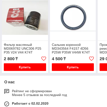
Фильтр масляный
Сальник коренной
Прок
MD069782 UNC306 P25
MD343564 F4157 4D56
рем
P35 V24 V44 K74T
P25W P35W V44W K74T
MD3
4D5
2 800
4 500
29 
₸
₸
K74
Купить
Купить
О нас
Рейтинг не сформирован
Менее 5 отзывов за последний год
Работает с 02.02.2020