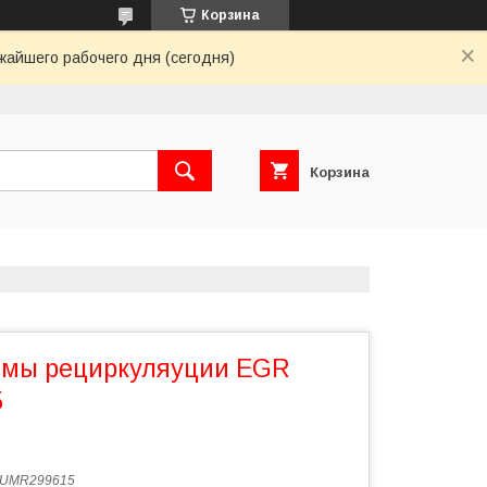
Корзина
жайшего рабочего дня (сегодня)
Корзина
емы рециркуляуции EGR
5
UMR299615