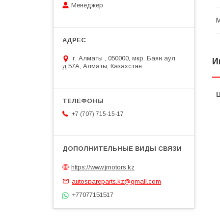
Менеджер
г. Алматы , 050000, мкр. Баян аул
И
д.57А, Алматы, Казахстан
+7 (707) 715-15-17
https://www.jmotors.kz
autospareparts.kz@gmail.com
+77077151517