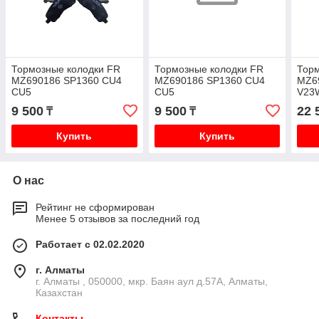
Тормозные колодки FR
Тормозные колодки FR
Торм
MZ690186 SP1360 CU4
MZ690186 SP1360 CU4
MZ6
CU5
CU5
V23
K96
9 500
9 500
22 
₸
₸
PF6
Купить
Купить
О нас
Рейтинг не сформирован
Менее 5 отзывов за последний год
Работает с 02.02.2020
г. Алматы
г. Алматы , 050000, мкр. Баян аул д.57А, Алматы,
Казахстан
Контакты