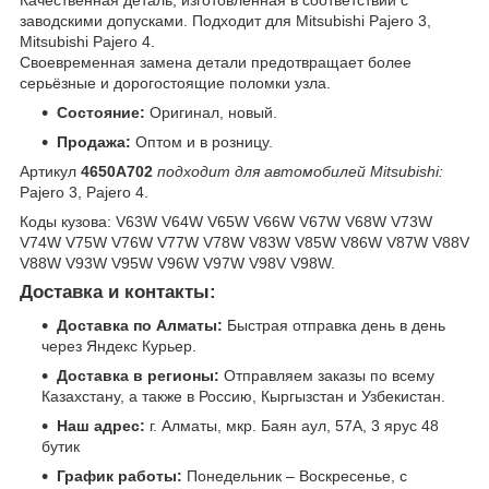
Качественная деталь, изготовленная в соответствии с
заводскими допусками. Подходит для Mitsubishi Pajero 3,
Mitsubishi Pajero 4.
Своевременная замена детали предотвращает более
серьёзные и дорогостоящие поломки узла.
Состояние:
Оригинал, новый.
Продажа:
Оптом и в розницу.
Артикул
4650A702
подходит для автомобилей Mitsubishi:
Pajero 3, Pajero 4.
Коды кузова: V63W V64W V65W V66W V67W V68W V73W
V74W V75W V76W V77W V78W V83W V85W V86W V87W V88V
V88W V93W V95W V96W V97W V98V V98W.
Доставка и контакты:
Доставка по Алматы:
Быстрая отправка день в день
через Яндекс Курьер.
Доставка в регионы:
Отправляем заказы по всему
Казахстану, а также в Россию, Кыргызстан и Узбекистан.
Наш адрес:
г. Алматы, мкр. Баян аул, 57А, 3 ярус 48
бутик
График работы:
Понедельник – Воскресенье, с