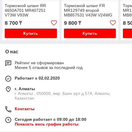
Тормозной шланг RR
Тормозной шланг FR
Тор
4650A701 MR407251
MR129749 второй
MR1
V73W V93W
MB857531 V43W V24WG
MB8
V46W
H57
8 700
9 800
8 5
₸
₸
Купить
Купить
О нас
Рейтинг не сформирован
Менее 5 отзывов за последний год
Работает с 02.02.2020
г. Алматы
г. Алматы , 050000, мкр. Баян аул д.57А, Алматы,
Казахстан
Контакты
Сегодня работает с 09:00 до 18:00
Показать весь график работы