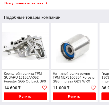
Все условия возврата
Подобные товары компании
Кронштейн ролика ГРМ
Натяжной ролик ремня
Гид
SUBARU 13156AA052
ГРМ NEP31003B4 Forester
1303
Forester SG5 Outback BP9
SG5 Impreza GD9 WRX
Imp
Legacy BL5 Impreza GD9
STiGDB Legacy BL5
Lega
14 600
11 000
36 
₸
₸
Exiga YA4 BT
Outback BP9 YA5
YA5
Купить
Купить