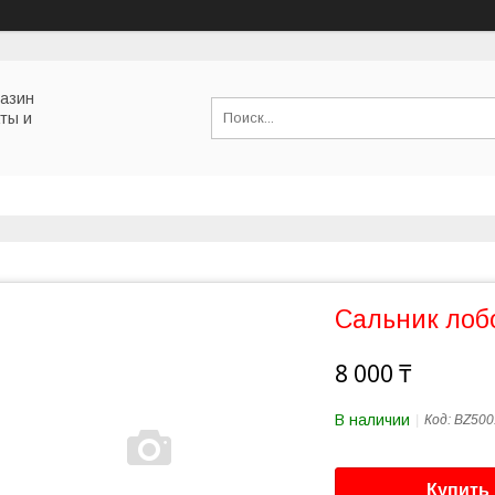
газин
ты и
Сальник лоб
8 000 ₸
В наличии
Код:
BZ500
Купить