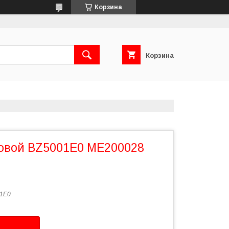
Корзина
Корзина
овой BZ5001E0 ME200028
1E0