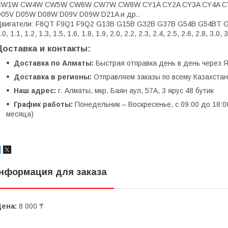
CW1W CW4W CW5W CW6W CW7W CW8W CY1A CY2A CY3A CY4A CY5
05V D05W D08W D09V D09W D21A и др..
вигатели: F8QT F9Q1 F9Q2 G13B G15B G32B G37B G54B G54BT G6
.0, 1.1, 1.2, 1.3, 1.5, 1.6, 1.8, 1.9, 2.0, 2.2, 2.3, 2.4, 2.5, 2.6, 2.8, 3.0, 3
Доставка и контакты:
Доставка по Алматы:
Быстрая отправка день в день через Я
Доставка в регионы:
Отправляем заказы по всему Казахстану
Наш адрес:
г. Алматы, мкр. Баян аул, 57А, 3 ярус 48 бутик
График работы:
Понедельник – Воскресенье, с 09:00 до 18:0
месяца)
нформация для заказа
Цена:
8 000 ₸