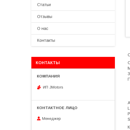
Статьи
Отзывы
О нас
Контакты
С
КОНТАКТЫ
О
M
3
П
ИП JMotors
L
P
Менеджер
S