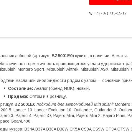
+7 (707) 715-15-17
альник лобовой (артикул:
BZ5001E0
) купить, в наличии, Алматы.
беспечивает герметичность вращающегося узла и удерживает раб
itsubishi Montero Sport, Mitsubishi Airtrek, Mitsubishi ASX, Mitsubishi 
.
одтёки масла или иной жидкости рядом с узлом — основной призн
Состояние:
Аналог (бренд NOK), новый.
Продажа:
Оптом и в розницу.
Артикул
BZ5001E0
подходит для автомобилей Mitsubishi:
Montero S
 200 5, Lancer 10, Lancer Evolution 10, Outlander, Outlander 3, Outlan
ajero 3, Pajero 4, Pajero iO, Pajero Mini, Pajero Mini 2, Pajero Pinin,
pace Gear/L400.
Коды кузова: B34A B37A B38A B38W CK5A CS9A CS9W CT9A CT