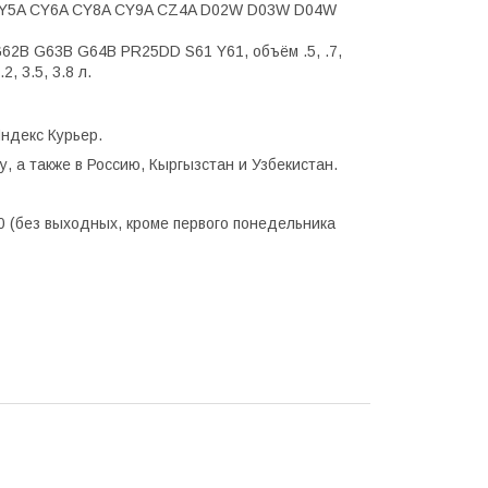
A CY6A CY8A CY9A CZ4A D02W D03W D04W
2B G63B G64B PR25DD S61 Y61, объём .5, .7,
.2, 3.5, 3.8 л.
ндекс Курьер.
, а также в Россию, Кыргызстан и Узбекистан.
0 (без выходных, кроме первого понедельника