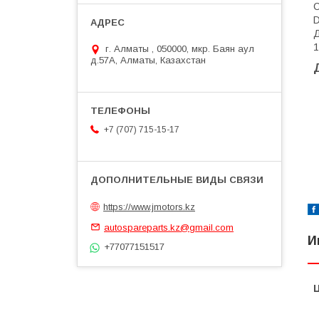
D
Д
1
г. Алматы , 050000, мкр. Баян аул
д.57А, Алматы, Казахстан
+7 (707) 715-15-17
https://www.jmotors.kz
autospareparts.kz@gmail.com
И
+77077151517