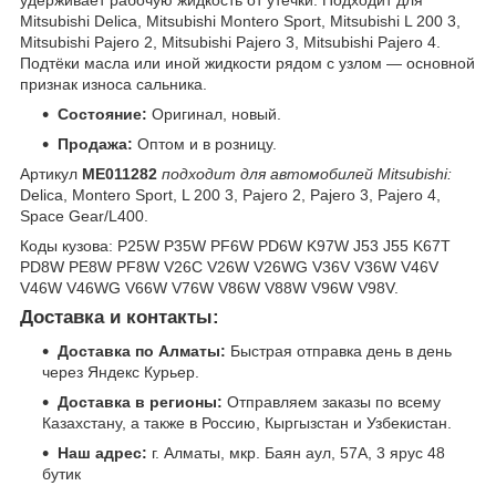
удерживает рабочую жидкость от утечки. Подходит для
Mitsubishi Delica, Mitsubishi Montero Sport, Mitsubishi L 200 3,
Mitsubishi Pajero 2, Mitsubishi Pajero 3, Mitsubishi Pajero 4.
Подтёки масла или иной жидкости рядом с узлом — основной
признак износа сальника.
Состояние:
Оригинал, новый.
Продажа:
Оптом и в розницу.
Артикул
ME011282
подходит для автомобилей Mitsubishi:
Delica, Montero Sport, L 200 3, Pajero 2, Pajero 3, Pajero 4,
Space Gear/L400.
Коды кузова: P25W P35W PF6W PD6W K97W J53 J55 K67T
PD8W PE8W PF8W V26C V26W V26WG V36V V36W V46V
V46W V46WG V66W V76W V86W V88W V96W V98V.
Доставка и контакты:
Доставка по Алматы:
Быстрая отправка день в день
через Яндекс Курьер.
Доставка в регионы:
Отправляем заказы по всему
Казахстану, а также в Россию, Кыргызстан и Узбекистан.
Наш адрес:
г. Алматы, мкр. Баян аул, 57А, 3 ярус 48
бутик