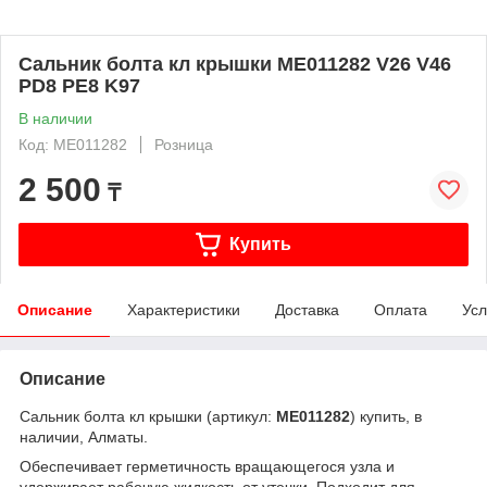
Сальник болта кл крышки ME011282 V26 V46
PD8 PE8 K97
В наличии
Код: ME011282
Розница
2 500
₸
Купить
Описание
Характеристики
Доставка
Оплата
Усл
Описание
Сальник болта кл крышки (артикул:
ME011282
) купить, в
наличии, Алматы.
Обеспечивает герметичность вращающегося узла и