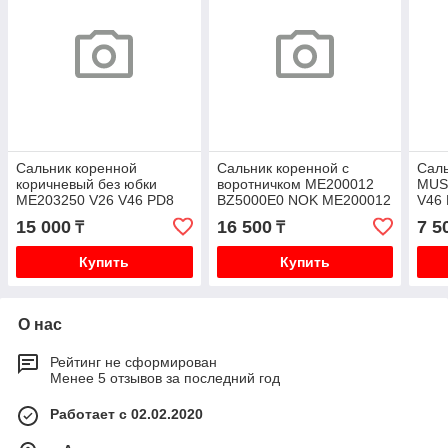
Сальник коренной
Сальник коренной с
Саль
коричневый без юбки
воротничком ME200012
MUS
ME203250 V26 V46 PD8
BZ5000E0 NOK ME200012
V46 
PE8 K97
95.08- 96.02 4M40 V26
15 000
16 500
7 5
₸
₸
V46 PD8 PE8 K97
Купить
Купить
О нас
Рейтинг не сформирован
Менее 5 отзывов за последний год
Работает с 02.02.2020