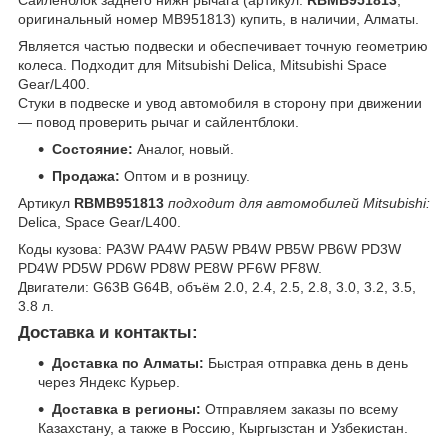
оригинальный номер MB951813) купить, в наличии, Алматы.
Является частью подвески и обеспечивает точную геометрию
колеса. Подходит для Mitsubishi Delica, Mitsubishi Space
Gear/L400.
Стуки в подвеске и увод автомобиля в сторону при движении
— повод проверить рычаг и сайлентблоки.
Состояние:
Аналог, новый.
Продажа:
Оптом и в розницу.
Артикул
RBMB951813
подходит для автомобилей Mitsubishi:
Delica, Space Gear/L400.
Коды кузова: PA3W PA4W PA5W PB4W PB5W PB6W PD3W
PD4W PD5W PD6W PD8W PE8W PF6W PF8W.
Двигатели: G63B G64B, объём 2.0, 2.4, 2.5, 2.8, 3.0, 3.2, 3.5,
3.8 л.
Доставка и контакты:
Доставка по Алматы:
Быстрая отправка день в день
через Яндекс Курьер.
Доставка в регионы:
Отправляем заказы по всему
Казахстану, а также в Россию, Кыргызстан и Узбекистан.