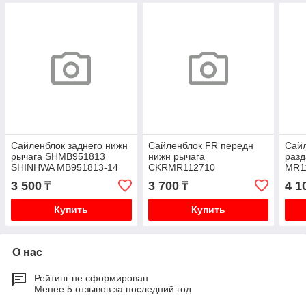
Сайленблок заднего нижн
Сайленблок FR передн
Сайл
рычага SHMB951813
нижн рычага
разд
SHINHWA MB951813-14
CKRMR112710
MR1
SH297 PD4 PD5V PE8 PD8
SHMR112710 SH291
SHI
3 500
3 700
4 1
₸
₸
PF6 PF8
CVKH143 MR112710 PD4
PF6 
PD5 PE8 PD8 PF6
Купить
Купить
О нас
Рейтинг не сформирован
Менее 5 отзывов за последний год