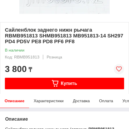
Сайленблок заднего нижн рычага
RBMB951813 SHMB951813 MB951813-14 SH297
PD4 PD5V PE8 PD8 PF6 PF8
В наличии
Код: RBMB951813
Розница
3 800
₸
Купить
Описание
Характеристики
Доставка
Оплата
Усл
Описание
Сайленблок заднего нижн рычага (артикул:
RBMB951813
,