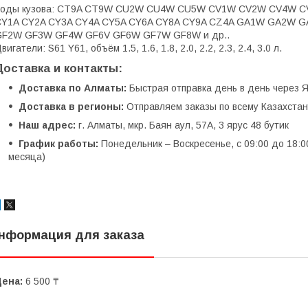
Коды кузова: CT9A CT9W CU2W CU4W CU5W CV1W CV2W CV4
CY1A CY2A CY3A CY4A CY5A CY6A CY8A CY9A CZ4A GA1W GA2
GF2W GF3W GF4W GF6V GF6W GF7W GF8W и др..
вигатели: S61 Y61, объём 1.5, 1.6, 1.8, 2.0, 2.2, 2.3, 2.4, 3.0 л.
Доставка и контакты:
Доставка по Алматы:
Быстрая отправка день в день через Я
Доставка в регионы:
Отправляем заказы по всему Казахстану
Наш адрес:
г. Алматы, мкр. Баян аул, 57А, 3 ярус 48 бутик
График работы:
Понедельник – Воскресенье, с 09:00 до 18:0
месяца)
нформация для заказа
Цена:
6 500 ₸