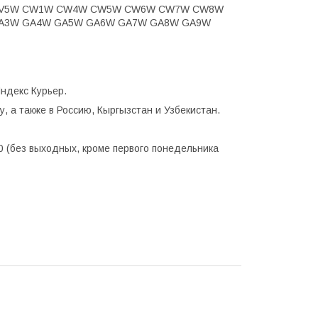
W CV5W CW1W CW4W CW5W CW6W CW7W CW8W
W GA3W GA4W GA5W GA6W GA7W GA8W GA9W
ндекс Курьер.
, а также в Россию, Кыргызстан и Узбекистан.
0 (без выходных, кроме первого понедельника