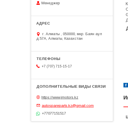
Менеджер
Д
г. Алматы , 050000, мкр. Баян аул
д.57А, Алматы, Казахстан
+7 (707) 715-15-17
И
https://www.jmotors.kz
autospareparts.kz@gmail.com
+77077151517