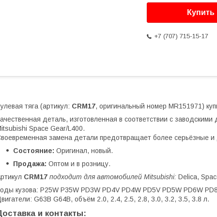
Купить
+7 (707) 715-15-17
улевая тяга (артикул:
CRM17
, оригинальный номер MR151971) купи
ачественная деталь, изготовленная в соответствии с заводскими д
itsubishi Space Gear/L400.
воевременная замена детали предотвращает более серьёзные и 
Состояние:
Оригинал, новый.
Продажа:
Оптом и в розницу.
Артикул
CRM17
подходит для автомобилей Mitsubishi:
Delica, Spac
Коды кузова: P25W P35W PD3W PD4V PD4W PD5V PD5W PD6W PD
вигатели: G63B G64B, объём 2.0, 2.4, 2.5, 2.8, 3.0, 3.2, 3.5, 3.8 л.
Доставка и контакты: