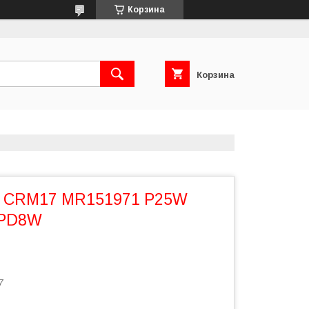
Корзина
Корзина
а CRM17 MR151971 P25W
 PD8W
7