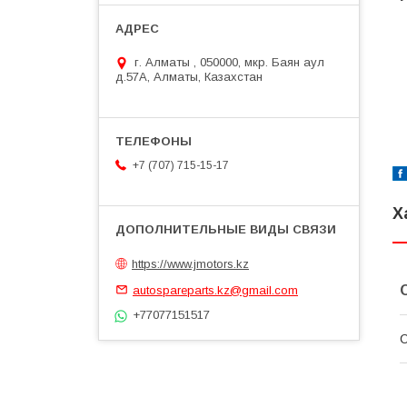
г. Алматы , 050000, мкр. Баян аул
д.57А, Алматы, Казахстан
+7 (707) 715-15-17
Х
https://www.jmotors.kz
autospareparts.kz@gmail.com
+77077151517
С