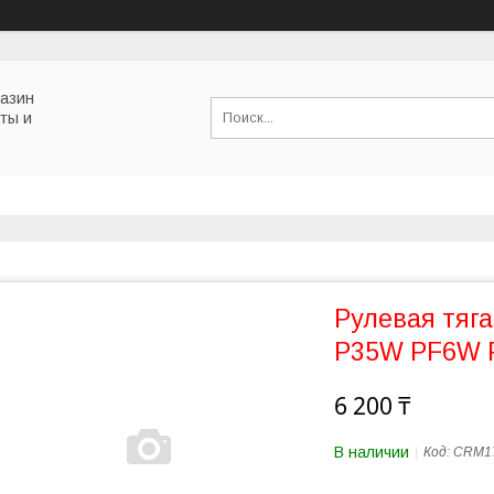
газин
ты и
Рулевая тяг
P35W PF6W
6 200 ₸
В наличии
Код:
CRM1