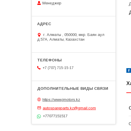
Менеджер
Д
г. Алматы , 050000, мкр. Баян аул
д.57А, Алматы, Казахстан
+7 (707) 715-15-17
Х
https://www.jmotors.kz
autospareparts.kz@gmail.com
+77077151517
С