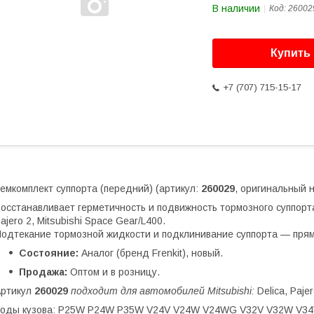
В наличии
Код:
26002
Купить
+7 (707) 715-15-17
емкомплект суппорта (передний) (артикул:
260029
, оригинальный 
осстанавливает герметичность и подвижность тормозного суппорта. 
ajero 2, Mitsubishi Space Gear/L400.
одтекание тормозной жидкости и подклинивание суппорта — прям
Состояние:
Аналог (бренд Frenkit), новый.
Продажа:
Оптом и в розницу.
Артикул
260029
подходит для автомобилей Mitsubishi:
Delica, Paje
Коды кузова: P25W P24W P35W V24V V24W V24WG V32V V32W V3