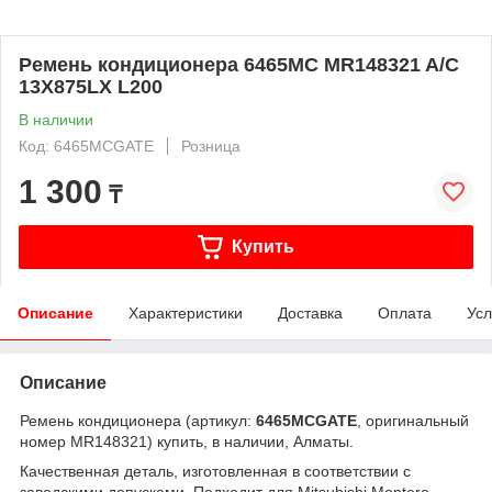
Ремень кондиционера 6465MC MR148321 A/C
13X875LX L200
В наличии
Код: 6465MCGATE
Розница
1 300
₸
Купить
Описание
Характеристики
Доставка
Оплата
Усл
Описание
Ремень кондиционера (артикул:
6465MCGATE
, оригинальный
номер MR148321) купить, в наличии, Алматы.
Качественная деталь, изготовленная в соответствии с