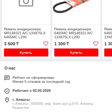
Ремень кондиционера
Ремень кондиционера
Рем
MR148321 A/C 13X875LX
6465MC MR148321 A/C
646
6465MC L200
13X875LX L200
13X
3 500
1 300
1 3
₸
₸
Купить
Купить
О нас
Рейтинг не сформирован
Менее 5 отзывов за последний год
Работает с 02.02.2020
г. Алматы
г. Алматы , 050000, мкр. Баян аул д.57А, Алматы,
Казахстан