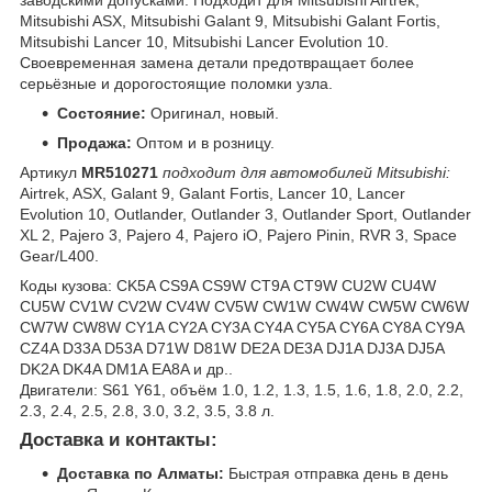
заводскими допусками. Подходит для Mitsubishi Airtrek,
Mitsubishi ASX, Mitsubishi Galant 9, Mitsubishi Galant Fortis,
Mitsubishi Lancer 10, Mitsubishi Lancer Evolution 10.
Своевременная замена детали предотвращает более
серьёзные и дорогостоящие поломки узла.
Состояние:
Оригинал, новый.
Продажа:
Оптом и в розницу.
Артикул
MR510271
подходит для автомобилей Mitsubishi:
Airtrek, ASX, Galant 9, Galant Fortis, Lancer 10, Lancer
Evolution 10, Outlander, Outlander 3, Outlander Sport, Outlander
XL 2, Pajero 3, Pajero 4, Pajero iO, Pajero Pinin, RVR 3, Space
Gear/L400.
Коды кузова: CK5A CS9A CS9W CT9A CT9W CU2W CU4W
CU5W CV1W CV2W CV4W CV5W CW1W CW4W CW5W CW6W
CW7W CW8W CY1A CY2A CY3A CY4A CY5A CY6A CY8A CY9A
CZ4A D33A D53A D71W D81W DE2A DE3A DJ1A DJ3A DJ5A
DK2A DK4A DM1A EA8A и др..
Двигатели: S61 Y61, объём 1.0, 1.2, 1.3, 1.5, 1.6, 1.8, 2.0, 2.2,
2.3, 2.4, 2.5, 2.8, 3.0, 3.2, 3.5, 3.8 л.
Доставка и контакты:
Доставка по Алматы:
Быстрая отправка день в день