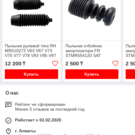
Пыльник рулевой тяги RH
Пыльник отбойник
Пыль
MR510272 V63 V67 V73
амортизатора FR
амор
V75 V77 V78 V93 V95 V97
STMR554120 SAT
STM
V98
MR554120 V63 V73 V75
MR5
12 200
2 500
2 5
₸
₸
V77 V78 V93 V95 V97 98
V77 
Купить
Купить
О нас
Рейтинг не сформирован
Менее 5 отзывов за последний год
Работает с 02.02.2020
г. Алматы