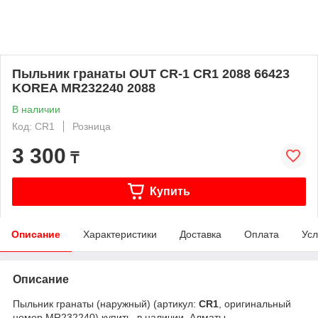
Пыльник гранаты OUT CR-1 CR1 2088 66423
KOREA MR232240 2088
В наличии
Код: CR1
Розница
3 300
₸
Купить
Описание
Характеристики
Доставка
Оплата
Усл
Описание
Пыльник гранаты (наружный) (артикул:
CR1
, оригинальный
номер MR232240) купить, в наличии, Алматы.