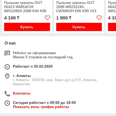
Пыльник гранаты OUT
Пыльник гранаты OUT
Пыл
66423 MARUICHI
2088 MR232240-
664
MR110859 2088 K94 K96
СИЛИКОН K96 K99 V23
MR1
K99 V23 V24 V26 V25 V43
V24 V26 V25 V43 V44 V46
K99 
4 100
1 900
4 1
₸
₸
V44 V46 V45 PD8 PE
V45 PD8 PE8 PD6 PF6 P
V44 
Купить
Купить
О нас
Рейтинг не сформирован
Менее 5 отзывов за последний год
Работает с 02.02.2020
г. Алматы
г. Алматы , 050000, мкр. Баян аул д.57А, Алматы,
Казахстан
Контакты
Сегодня работает с 09:00 до 18:00
Показать весь график работы