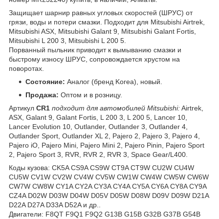
Защищает шарнир равных угловых скоростей (ШРУС) от
грязи, воды и потери смазки. Подходит для Mitsubishi Airtrek,
Mitsubishi ASX, Mitsubishi Galant 9, Mitsubishi Galant Fortis,
Mitsubishi L 200 3, Mitsubishi L 200 5.
Порванный пыльник приводит к вымыванию смазки и
быстрому износу ШРУС, сопровождается хрустом на
поворотах.
Состояние:
Аналог (бренд Korea), новый.
Продажа:
Оптом и в розницу.
Артикул
CR1
подходит для автомобилей Mitsubishi:
Airtrek,
ASX, Galant 9, Galant Fortis, L 200 3, L 200 5, Lancer 10,
Lancer Evolution 10, Outlander, Outlander 3, Outlander 4,
Outlander Sport, Outlander XL 2, Pajero 2, Pajero 3, Pajero 4,
Pajero iO, Pajero Mini, Pajero Mini 2, Pajero Pinin, Pajero Sport
2, Pajero Sport 3, RVR, RVR 2, RVR 3, Space Gear/L400.
Коды кузова: CK5A CS9A CS9W CT9A CT9W CU2W CU4W
CU5W CV1W CV2W CV4W CV5W CW1W CW4W CW5W CW6W
CW7W CW8W CY1A CY2A CY3A CY4A CY5A CY6A CY8A CY9A
CZ4A D02W D03W D04W D05V D05W D08W D09V D09W D21A
D22A D27A D33A D52A и др..
Двигатели: F8QT F9Q1 F9Q2 G13B G15B G32B G37B G54B