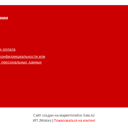
нии
и оплата
конфиденциальности или
 персональных данных
Сайт создан на маркетплейсе
Satu.kz
ИП JMotors |
Пожаловаться на контент