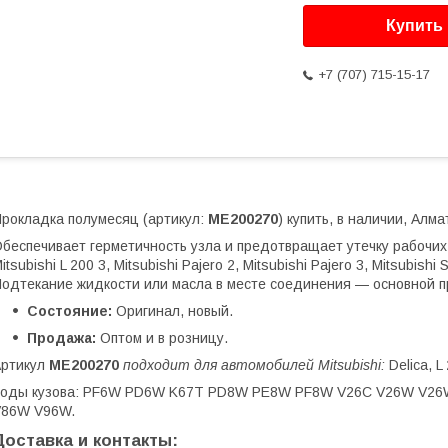
Купить
+7 (707) 715-15-17
рокладка полумесяц (артикул:
ME200270
) купить, в наличии, Алма
беспечивает герметичность узла и предотвращает утечку рабочих 
itsubishi L 200 3, Mitsubishi Pajero 2, Mitsubishi Pajero 3, Mitsubishi
одтекание жидкости или масла в месте соединения — основной п
Состояние:
Оригинал, новый.
Продажа:
Оптом и в розницу.
Артикул
ME200270
подходит для автомобилей Mitsubishi:
Delica, L
Коды кузова: PF6W PD6W K67T PD8W PE8W PF8W V26C V26W V2
V86W V96W.
Доставка и контакты: