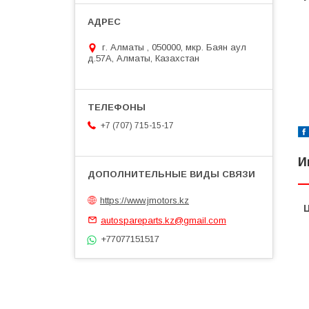
г. Алматы , 050000, мкр. Баян аул
д.57А, Алматы, Казахстан
+7 (707) 715-15-17
И
https://www.jmotors.kz
autospareparts.kz@gmail.com
+77077151517