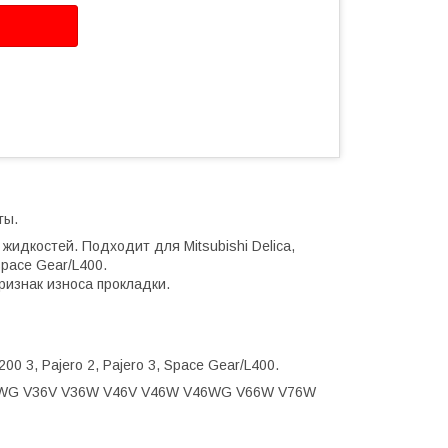
ты.
жидкостей. Подходит для Mitsubishi Delica,
 Space Gear/L400.
ризнак износа прокладки.
 200 3, Pajero 2, Pajero 3, Space Gear/L400.
6WG V36V V36W V46V V46W V46WG V66W V76W