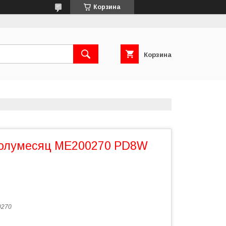
Корзина
Корзина
полумесяц ME200270 PD8W
0270