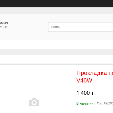
газин
ты и
Прокладка 
V46W
1 400 ₸
В наличии
Код:
ME20