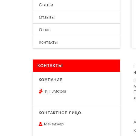
Статьи
Отзывы
О нас
Контакты
КОНТАКТЫ
П
н
Г
M
ИП JMotors
П
д
Менеджер
К