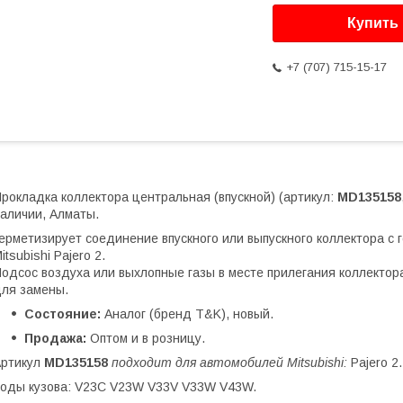
Купить
+7 (707) 715-15-17
рокладка коллектора центральная (впускной) (артикул:
MD135158
аличии, Алматы.
ерметизирует соединение впускного или выпускного коллектора с
itsubishi Pajero 2.
одсос воздуха или выхлопные газы в месте прилегания коллектор
ля замены.
Состояние:
Аналог (бренд T&K), новый.
Продажа:
Оптом и в розницу.
Артикул
MD135158
подходит для автомобилей Mitsubishi:
Pajero 2.
оды кузова: V23C V23W V33V V33W V43W.