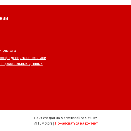
нии
и оплата
конфиденциальности или
 персональных данных
Сайт создан на маркетплейсе
Satu.kz
ИП JMotors |
Пожаловаться на контент