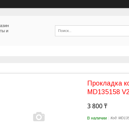
газин
ты и
Прокладка к
MD135158 V
3 800 ₸
В наличии
Код:
MD13