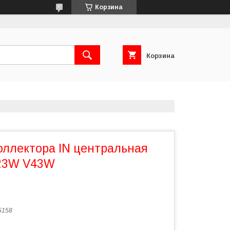
Корзина
Корзина
оллектора IN центральная
23W V43W
5158