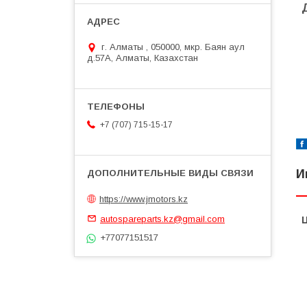
г. Алматы , 050000, мкр. Баян аул
д.57А, Алматы, Казахстан
+7 (707) 715-15-17
И
https://www.jmotors.kz
autospareparts.kz@gmail.com
+77077151517