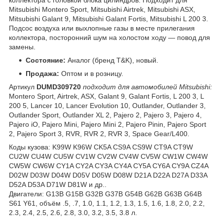
коллектора с головкой блока цилиндров. Подходит для
Mitsubishi Montero Sport, Mitsubishi Airtrek, Mitsubishi ASX,
Mitsubishi Galant 9, Mitsubishi Galant Fortis, Mitsubishi L 200 3.
Подсос воздуха или выхлопные газы в месте прилегания
коллектора, посторонний шум на холостом ходу — повод для
замены.
Состояние:
Аналог (бренд T&K), новый.
Продажа:
Оптом и в розницу.
Артикул
DUMD309720
подходит для автомобилей Mitsubishi:
Montero Sport, Airtrek, ASX, Galant 9, Galant Fortis, L 200 3, L
200 5, Lancer 10, Lancer Evolution 10, Outlander, Outlander 3,
Outlander Sport, Outlander XL 2, Pajero 2, Pajero 3, Pajero 4,
Pajero iO, Pajero Mini, Pajero Mini 2, Pajero Pinin, Pajero Sport
2, Pajero Sport 3, RVR, RVR 2, RVR 3, Space Gear/L400.
Коды кузова: K99W K96W CK5A CS9A CS9W CT9A CT9W
CU2W CU4W CU5W CV1W CV2W CV4W CV5W CW1W CW4W
CW5W CW6W CY1A CY2A CY3A CY4A CY5A CY6A CY9A CZ4A
D02W D03W D04W D05V D05W D08W D21A D22A D27A D33A
D52A D53A D71W D81W и др..
Двигатели: G13B G15B G32B G37B G54B G62B G63B G64B
S61 Y61, объём .5, .7, 1.0, 1.1, 1.2, 1.3, 1.5, 1.6, 1.8, 2.0, 2.2,
2.3, 2.4, 2.5, 2.6, 2.8, 3.0, 3.2, 3.5, 3.8 л.