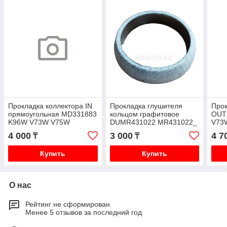
Прокладка коллектора IN
Прокладка глушителя
Прок
прямоугольная MD331883
кольцом графитовое
OUT
K96W V73W V75W
DUMR431022 MR431022_
V73
I4 1575A082 K96W V73W
4 000
3 000
4 7
₸
₸
V75W
Купить
Купить
О нас
Рейтинг не сформирован
Менее 5 отзывов за последний год