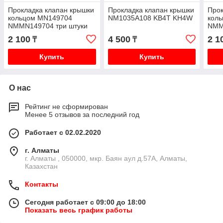
Прокладка клапан крышки
Прокладка клапан крышки
Прок
кольцом MN149704
NM1035A108 KB4T KH4W
кол
NMMN149704 три штуки
NMM
на двигатель KB4T KH4W
на д
2 100
4 500
2 1
₸
₸
Купить
Купить
О нас
Рейтинг не сформирован
Менее 5 отзывов за последний год
Работает с 02.02.2020
г. Алматы
г. Алматы , 050000, мкр. Баян аул д.57А, Алматы,
Казахстан
Контакты
Сегодня работает с 09:00 до 18:00
Показать весь график работы