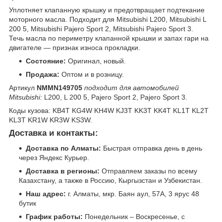
Уплотняет клапанную крышку и предотвращает подтекание
моторного масла. Подходит для Mitsubishi L200, Mitsubishi L
200 5, Mitsubishi Pajero Sport 2, Mitsubishi Pajero Sport 3.
Течь масла по периметру клапанной крышки и запах гари на
двигателе — признак износа прокладки.
Состояние:
Оригинал, новый.
Продажа:
Оптом и в розницу.
Артикул
NMMN149705
подходит для автомобилей
Mitsubishi:
L200, L 200 5, Pajero Sport 2, Pajero Sport 3.
Коды кузова: KB4T KG4W KH4W KJ3T KK3T KK4T KL1T KL2T
KL3T KR1W KR3W KS3W.
Доставка и контакты:
Доставка по Алматы:
Быстрая отправка день в день
через Яндекс Курьер.
Доставка в регионы:
Отправляем заказы по всему
Казахстану, а также в Россию, Кыргызстан и Узбекистан.
Наш адрес:
г. Алматы, мкр. Баян аул, 57А, 3 ярус 48
бутик
График работы:
Понедельник – Воскресенье, с