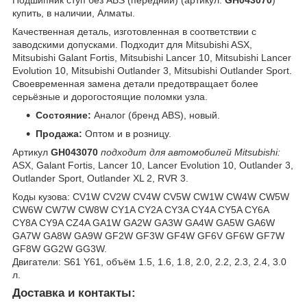
купить, в наличии, Алматы.
Качественная деталь, изготовленная в соответствии с
заводскими допусками. Подходит для Mitsubishi ASX,
Mitsubishi Galant Fortis, Mitsubishi Lancer 10, Mitsubishi Lancer
Evolution 10, Mitsubishi Outlander 3, Mitsubishi Outlander Sport.
Своевременная замена детали предотвращает более
серьёзные и дорогостоящие поломки узла.
Состояние:
Аналог (бренд ABS), новый.
Продажа:
Оптом и в розницу.
Артикул
GH043070
подходит для автомобилей Mitsubishi:
ASX, Galant Fortis, Lancer 10, Lancer Evolution 10, Outlander 3,
Outlander Sport, Outlander XL 2, RVR 3.
Коды кузова: CV1W CV2W CV4W CV5W CW1W CW4W CW5W
CW6W CW7W CW8W CY1A CY2A CY3A CY4A CY5A CY6A
CY8A CY9A CZ4A GA1W GA2W GA3W GA4W GA5W GA6W
GA7W GA8W GA9W GF2W GF3W GF4W GF6V GF6W GF7W
GF8W GG2W GG3W.
Двигатели: S61 Y61, объём 1.5, 1.6, 1.8, 2.0, 2.2, 2.3, 2.4, 3.0
л.
Доставка и контакты: