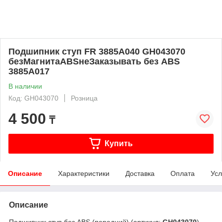
Подшипник ступ FR 3885A040 GH043070
безМагнитаABSнеЗаказывать без ABS
3885A017
В наличии
Код: GH043070
Розница
4 500
₸
Купить
Описание
Характеристики
Доставка
Оплата
Усл
Описание
Подшипник ступ без ABS (передний) (артикул:
GH043070
)