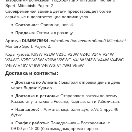
заводскими допусками. Подходит для Mitsubishi Montero
Sport, Mitsubishi Pajero 2.
Своевременная замена детали предотвращает более
серьёзные и дорогостоящие поломки узла.
Состояние:
Оригинал, новый.
Продажа:
Оптом и в розницу.
Артикул
DUMB675984
подходит для автомобилей Mitsubishi:
Montero Sport, Pajero 2.
Коды кузова: K99W V21W V23C V23W V24C V24V V24W
V24WG V25C V25W V26W V26WG V41W V43W V44W V44WG
V45W V46V V46W V46WG V47WG V55W.
Доставка и контакты:
Доставка по Алматы:
Быстрая отправка день в день
через Яндекс Курьер.
Доставка в регионы:
Отправляем заказы по всему
Казахстану, а также в Россию, Кыргызстан и Узбекистан.
Наш адрес:
г. Алматы, мкр. Баян аул, 57А, 3 ярус 48
бутик
График работы:
Понедельник – Воскресенье, с
09:00 до 18:00 (без выходных, кроме первого