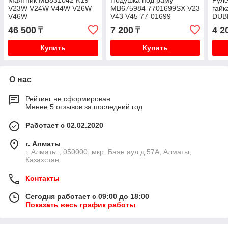
V23W V24W V44W V26W
MB675984 7701699SX V23
гай
V46W
V43 V45 77-01699
DUB
V23
46 500
7 200
4 2
₸
₸
V44
Купить
Купить
О нас
Рейтинг не сформирован
Менее 5 отзывов за последний год
Работает с 02.02.2020
г. Алматы
г. Алматы , 050000, мкр. Баян аул д.57А, Алматы,
Казахстан
Контакты
Сегодня работает с 09:00 до 18:00
Показать весь график работы