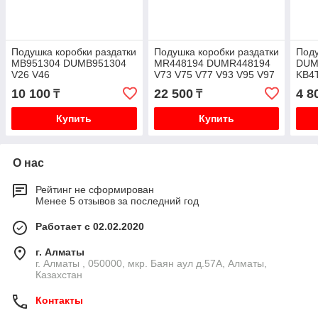
Подушка коробки раздатки
Подушка коробки раздатки
Поду
MB951304 DUMB951304
MR448194 DUMR448194
DUM
V26 V46
V73 V75 V77 V93 V95 V97
KB4
ATF
10 100
22 500
4 8
₸
₸
Купить
Купить
О нас
Рейтинг не сформирован
Менее 5 отзывов за последний год
Работает с 02.02.2020
г. Алматы
г. Алматы , 050000, мкр. Баян аул д.57А, Алматы,
Казахстан
Контакты