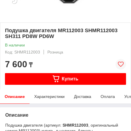
Подушка двигателя MR112003 SHMR112003
SH311 PD8W PD6W
В наличии
Код: SHMR112003
Розница
7 600
₸
Купить
Описание
Характеристики
Доставка
Оплата
Усл
Описание
Подушка двигателя (артикул:
SHMR112003
, оригинальный
номер MR112003) купить, в наличии, Алматы.