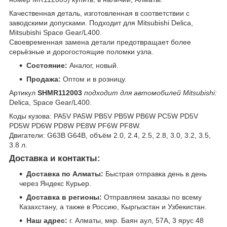
Качественная деталь, изготовленная в соответствии с
заводскими допусками. Подходит для Mitsubishi Delica,
Mitsubishi Space Gear/L400.
Своевременная замена детали предотвращает более
серьёзные и дорогостоящие поломки узла.
Состояние:
Аналог, новый.
Продажа:
Оптом и в розницу.
Артикул
SHMR112003
подходит для автомобилей Mitsubishi:
Delica, Space Gear/L400.
Коды кузова: PA5V PA5W PB5V PB5W PB6W PC5W PD5V
PD5W PD6W PD8W PE8W PF6W PF8W.
Двигатели: G63B G64B, объём 2.0, 2.4, 2.5, 2.8, 3.0, 3.2, 3.5,
3.8 л.
Доставка и контакты:
Доставка по Алматы:
Быстрая отправка день в день
через Яндекс Курьер.
Доставка в регионы:
Отправляем заказы по всему
Казахстану, а также в Россию, Кыргызстан и Узбекистан.
Наш адрес:
г. Алматы, мкр. Баян аул, 57А, 3 ярус 48