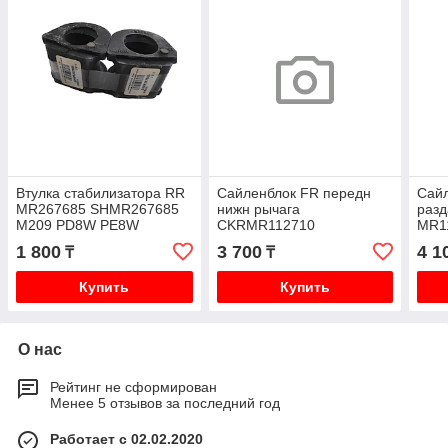
Втулка стабилизатора RR
Сайленблок FR передн
Сайл
MR267685 SHMR267685
нижн рычага
разд
M209 PD8W PE8W
CKRMR112710
MR1
SHMR112710 SH291
SHI
1 800
3 700
4 1
₸
₸
CVKH143 MR112710 PD4
PF6 
PD5 PE8 PD8 PF6
Купить
Купить
О нас
Рейтинг не сформирован
Менее 5 отзывов за последний год
Работает с 02.02.2020