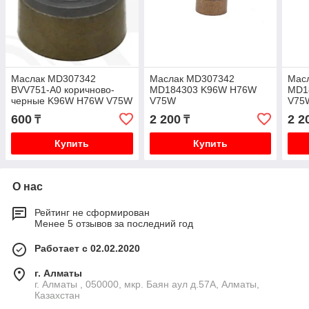
Маслак MD307342
Маслак MD307342
Мас
BVV751-A0 коричново-
MD184303 K96W H76W
MD1
черные K96W H76W V75W
V75W
V75
600
2 200
2 2
₸
₸
Купить
Купить
О нас
Рейтинг не сформирован
Менее 5 отзывов за последний год
Работает с 02.02.2020
г. Алматы
г. Алматы , 050000, мкр. Баян аул д.57А, Алматы,
Казахстан