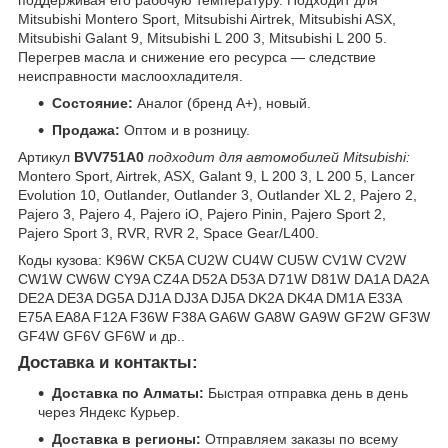
поддерживая его рабочую температуру. Подходит для
Mitsubishi Montero Sport, Mitsubishi Airtrek, Mitsubishi ASX,
Mitsubishi Galant 9, Mitsubishi L 200 3, Mitsubishi L 200 5.
Перегрев масла и снижение его ресурса — следствие
неисправности маслоохладителя.
Состояние:
Аналог (бренд A+), новый.
Продажа:
Оптом и в розницу.
Артикул
BVV751A0
подходит для автомобилей Mitsubishi:
Montero Sport, Airtrek, ASX, Galant 9, L 200 3, L 200 5, Lancer
Evolution 10, Outlander, Outlander 3, Outlander XL 2, Pajero 2,
Pajero 3, Pajero 4, Pajero iO, Pajero Pinin, Pajero Sport 2,
Pajero Sport 3, RVR, RVR 2, Space Gear/L400.
Коды кузова: K96W CK5A CU2W CU4W CU5W CV1W CV2W
CW1W CW6W CY9A CZ4A D52A D53A D71W D81W DA1A DA2A
DE2A DE3A DG5A DJ1A DJ3A DJ5A DK2A DK4A DM1A E33A
E75A EA8A F12A F36W F38A GA6W GA8W GA9W GF2W GF3W
GF4W GF6V GF6W и др..
Доставка и контакты:
Доставка по Алматы:
Быстрая отправка день в день
через Яндекс Курьер.
Доставка в регионы:
Отправляем заказы по всему