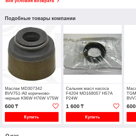
Все условия возврата
Подобные товары компании
Маслак MD307342
Сальник масл насоса
Мас
BVV751-A0 коричново-
F4204 MD168057 H57A
TGM
черные K96W H76W V75W
P24W
BVV
V75
600
1 600
600
₸
₸
Купить
Купить
О нас