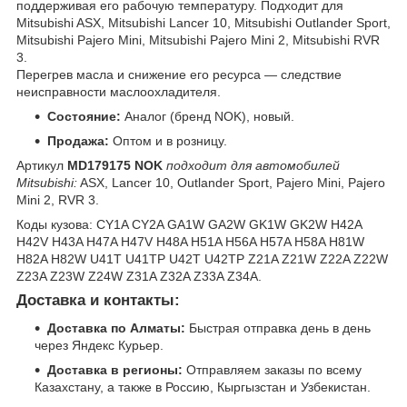
поддерживая его рабочую температуру. Подходит для
Mitsubishi ASX, Mitsubishi Lancer 10, Mitsubishi Outlander Sport,
Mitsubishi Pajero Mini, Mitsubishi Pajero Mini 2, Mitsubishi RVR
3.
Перегрев масла и снижение его ресурса — следствие
неисправности маслоохладителя.
Состояние:
Аналог (бренд NOK), новый.
Продажа:
Оптом и в розницу.
Артикул
MD179175 NOK
подходит для автомобилей
Mitsubishi:
ASX, Lancer 10, Outlander Sport, Pajero Mini, Pajero
Mini 2, RVR 3.
Коды кузова: CY1A CY2A GA1W GA2W GK1W GK2W H42A
H42V H43A H47A H47V H48A H51A H56A H57A H58A H81W
H82A H82W U41T U41TP U42T U42TP Z21A Z21W Z22A Z22W
Z23A Z23W Z24W Z31A Z32A Z33A Z34A.
Доставка и контакты:
Доставка по Алматы:
Быстрая отправка день в день
через Яндекс Курьер.
Доставка в регионы:
Отправляем заказы по всему
Казахстану, а также в Россию, Кыргызстан и Узбекистан.