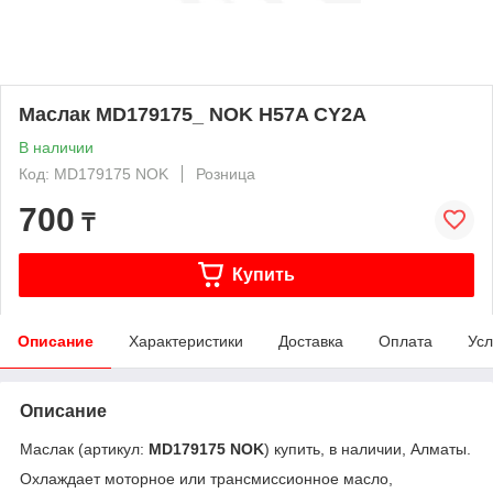
Маслак MD179175_ NOK H57A CY2A
В наличии
Код: MD179175 NOK
Розница
700
₸
Купить
Описание
Характеристики
Доставка
Оплата
Усл
Описание
Маслак (артикул:
MD179175 NOK
) купить, в наличии, Алматы.
Охлаждает моторное или трансмиссионное масло,