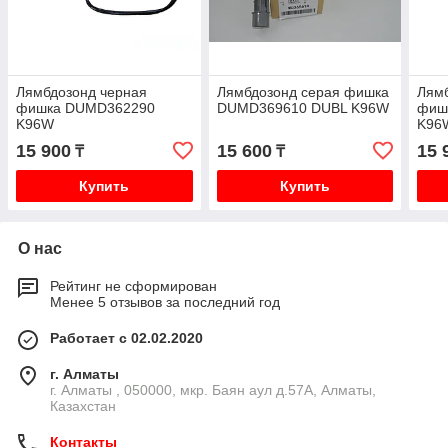
Лямбдозонд черная
Лямбдозонд серая фишка
Лям
фишка DUMD362290
DUMD369610 DUBL K96W
фиш
K96W
K96
15 900
15 600
15 
₸
₸
Купить
Купить
О нас
Рейтинг не сформирован
Менее 5 отзывов за последний год
Работает с 02.02.2020
г. Алматы
г. Алматы , 050000, мкр. Баян аул д.57А, Алматы,
Казахстан
Контакты