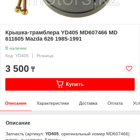
Крышка-трамблера YD405 MD607466 MD
611605 Mazda 626 1985-1991
В наличии
Код: YD405
Розница
3 500
₸
Купить
Описание
Характеристики
Доставка
Оплата
Усл
Описание
Запчасть (артикул:
YD405
, оригинальный номер MD607466)
купить, в наличии, Алматы.