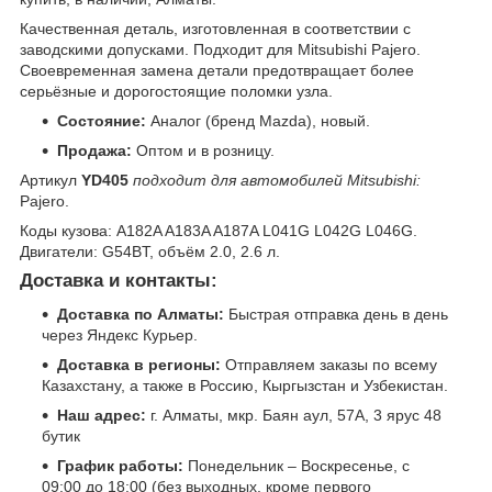
Качественная деталь, изготовленная в соответствии с
заводскими допусками. Подходит для Mitsubishi Pajero.
Своевременная замена детали предотвращает более
серьёзные и дорогостоящие поломки узла.
Состояние:
Аналог (бренд Mazda), новый.
Продажа:
Оптом и в розницу.
Артикул
YD405
подходит для автомобилей Mitsubishi:
Pajero.
Коды кузова: A182A A183A A187A L041G L042G L046G.
Двигатели: G54BT, объём 2.0, 2.6 л.
Доставка и контакты:
Доставка по Алматы:
Быстрая отправка день в день
через Яндекс Курьер.
Доставка в регионы:
Отправляем заказы по всему
Казахстану, а также в Россию, Кыргызстан и Узбекистан.
Наш адрес:
г. Алматы, мкр. Баян аул, 57А, 3 ярус 48
бутик
График работы:
Понедельник – Воскресенье, с
09:00 до 18:00 (без выходных, кроме первого