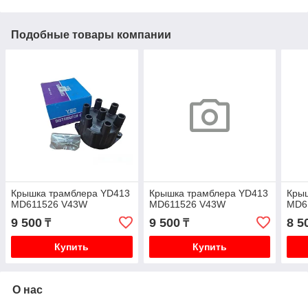
Подобные товары компании
Крышка трамблера YD413
Крышка трамблера YD413
Кры
MD611526 V43W
MD611526 V43W
MD6
9 500
9 500
8 5
₸
₸
Купить
Купить
О нас