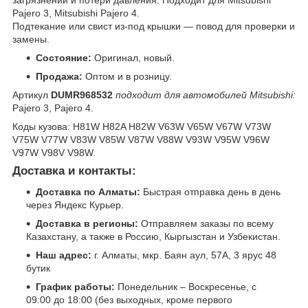
загрязнений и потери давления. Подходит для Mitsubishi
Pajero 3, Mitsubishi Pajero 4.
Подтекание или свист из-под крышки — повод для проверки и
замены.
Состояние:
Оригинал, новый.
Продажа:
Оптом и в розницу.
Артикул
DUMR968532
подходит для автомобилей Mitsubishi:
Pajero 3, Pajero 4.
Коды кузова: H81W H82A H82W V63W V65W V67W V73W
V75W V77W V83W V85W V87W V88W V93W V95W V96W
V97W V98V V98W.
Доставка и контакты:
Доставка по Алматы:
Быстрая отправка день в день
через Яндекс Курьер.
Доставка в регионы:
Отправляем заказы по всему
Казахстану, а также в Россию, Кыргызстан и Узбекистан.
Наш адрес:
г. Алматы, мкр. Баян аул, 57А, 3 ярус 48
бутик
График работы:
Понедельник – Воскресенье, с
09:00 до 18:00 (без выходных, кроме первого