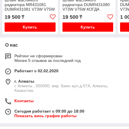
радиатора MR431081
радиатора DUMR431080
DUM
DUMR431081 V73W V75W
V73W V75W КОГДА
V73
ЗАКОНЧИТСЯ ЗАКАЗАТЬ
19 500
19 500
1 0
₸
₸
RU1080MR
Купить
Купить
О нас
Рейтинг не сформирован
Менее 5 отзывов за последний год
Работает с 02.02.2020
г. Алматы
г. Алматы , 050000, мкр. Баян аул д.57А, Алматы,
Казахстан
Контакты
Сегодня работает с 09:00 до 18:00
Показать весь график работы