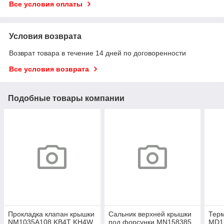
Все условия оплаты
Условия возврата
Возврат товара в течение 14 дней по договоренности
Все условия возврата
Подобные товары компании
Прокладка клапан крышки
Сальник верхней крышки
Терм
NM1035A108 KB4T KH4W
под форсунки MN158385
MD1