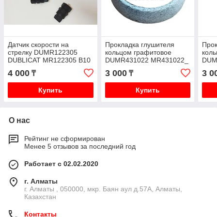
Датчик скорости на
Прокладка глушителя
Прок
стрелку DUMR122305
кольцом графитовое
коль
DUBLICAT MR122305 B10
DUMR431022 MR431022_
DUM
PD8 K96 V43
I4 1575A082 K96W V73W
I4 
4 000
3 000
3 0
₸
₸
V75W
V75
Купить
Купить
О нас
Рейтинг не сформирован
Менее 5 отзывов за последний год
Работает с 02.02.2020
г. Алматы
г. Алматы , 050000, мкр. Баян аул д.57А, Алматы,
Казахстан
Контакты