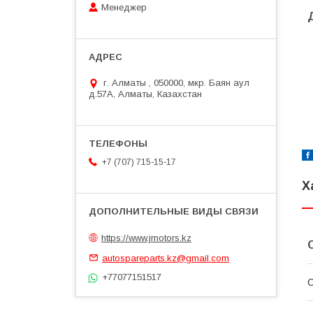
Менеджер
г. Алматы , 050000, мкр. Баян аул
д.57А, Алматы, Казахстан
+7 (707) 715-15-17
Х
https://www.jmotors.kz
autospareparts.kz@gmail.com
+77077151517
С