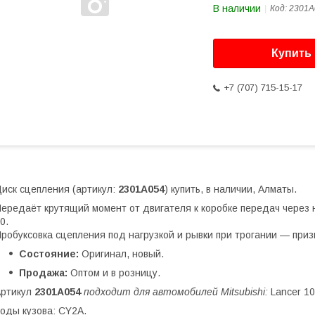
В наличии
Код:
2301A
Купить
+7 (707) 715-15-17
иск сцепления (артикул:
2301A054
) купить, в наличии, Алматы.
ередаёт крутящий момент от двигателя к коробке передач через н
0.
робуксовка сцепления под нагрузкой и рывки при трогании — приз
Состояние:
Оригинал, новый.
Продажа:
Оптом и в розницу.
Артикул
2301A054
подходит для автомобилей Mitsubishi:
Lancer 10
оды кузова: CY2A.