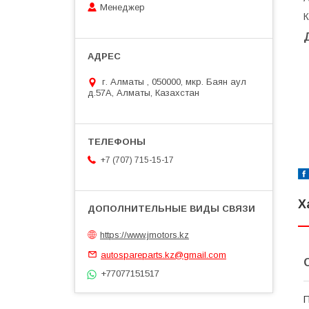
Менеджер
К
г. Алматы , 050000, мкр. Баян аул
д.57А, Алматы, Казахстан
+7 (707) 715-15-17
Х
https://www.jmotors.kz
autospareparts.kz@gmail.com
+77077151517
П