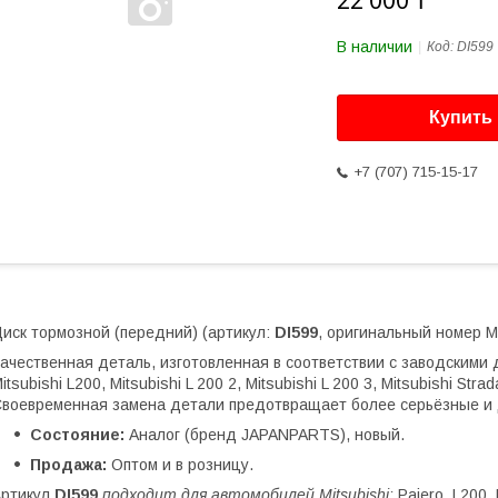
22 000 ₸
В наличии
Код:
DI599
Купить
+7 (707) 715-15-17
иск тормозной (передний) (артикул:
DI599
, оригинальный номер M
ачественная деталь, изготовленная в соответствии с заводскими д
itsubishi L200, Mitsubishi L 200 2, Mitsubishi L 200 3, Mitsubishi Strad
воевременная замена детали предотвращает более серьёзные и 
Состояние:
Аналог (бренд JAPANPARTS), новый.
Продажа:
Оптом и в розницу.
Артикул
DI599
подходит для автомобилей Mitsubishi:
Pajero, L200, 