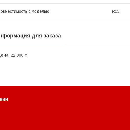
овместимость с моделью
R15
нформация для заказа
Цена:
22 000 ₸
нии