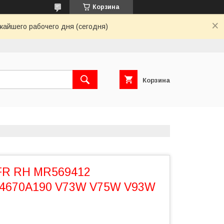
Корзина
жайшего рабочего дня (сегодня)
Корзина
FR RH MR569412
 4670A190 V73W V75W V93W