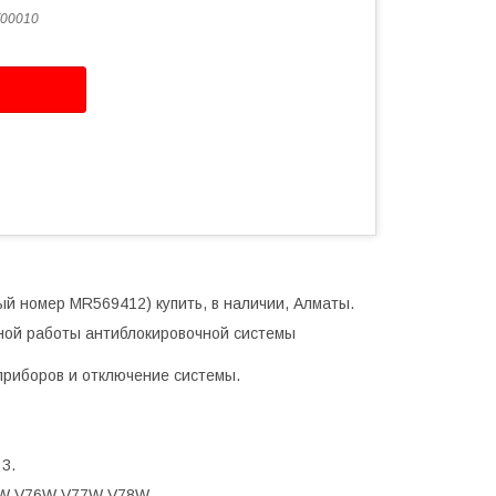
00010
ый номер MR569412) купить, в наличии, Алматы.
тной работы антиблокировочной системы
приборов и отключение системы.
 3.
W V76W V77W V78W.