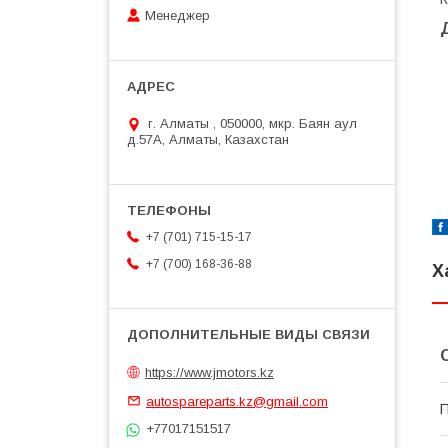
Менеджер
г. Алматы , 050000, мкр. Баян аул
д.57А, Алматы, Казахстан
+7 (701) 715-15-17
+7 (700) 168-36-88
Х
https://www.jmotors.kz
autospareparts.kz@gmail.com
П
+77017151517