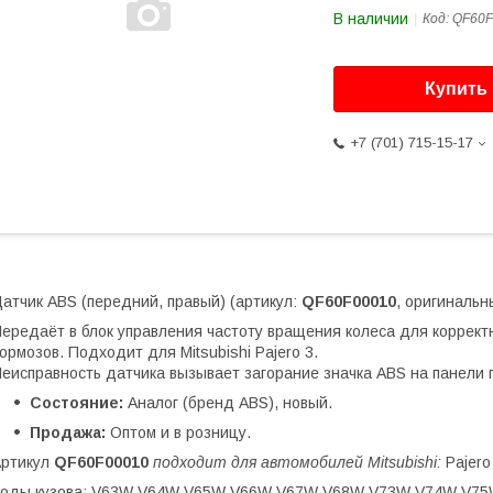
В наличии
Код:
QF60F
Купить
+7 (701) 715-15-17
атчик ABS (передний, правый) (артикул:
QF60F00010
, оригинальн
ередаёт в блок управления частоту вращения колеса для коррек
ормозов. Подходит для Mitsubishi Pajero 3.
еисправность датчика вызывает загорание значка ABS на панели 
Состояние:
Аналог (бренд ABS), новый.
Продажа:
Оптом и в розницу.
Артикул
QF60F00010
подходит для автомобилей Mitsubishi:
Pajero
Коды кузова: V63W V64W V65W V66W V67W V68W V73W V74W V75