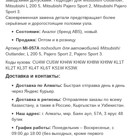
заводскими допусками. Подходит для Mitsubishi Outlander,
Mitsubishi L 200 5, Mitsubishi Pajero Sport 2, Mitsubishi Pajero
Sport 3.
Своевременная замена детали предотвращает более
серьёзные и дорогостоящие поломки узла.
Состояние:
Аналог (бренд ABS), новый.
Продажа:
Оптом и в розницу.
Артикул
MI-057A
подходит для автомобилей Mitsubishi:
Outlander, L 200 5, Pajero Sport 2, Pajero Sport 3.
Коды кузова: CU4W CU5W KH4W KH6W KH8W KH9W KL1T
KL2T KL3T KL4T KL6T KS1W KS3W.
Доставка и контакты:
Доставка по Алматы:
Быстрая отправка день в день
через Яндекс Курьер.
Доставка в регионы:
Отправляем заказы по всему
Казахстану, а также в Россию, Кыргызстан и Узбекистан.
Наш адрес:
г. Алматы, мкр. Баян аул, 57А, 3 ярус 48
бутик
График работы:
Понедельник – Воскресенье, с
09:00 до 18:00 (без выходных, кроме первого