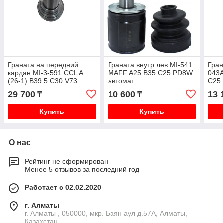
Граната на передний
Граната внутр лев MI-541
Гран
кардан MI-3-591 CCL A
MAFF A25 B35 C25 PD8W
043A
(26-1) B39.5 C30 V73
автомат
C25
V93W
K74T
29 700
10 600
13 
₸
₸
Купить
Купить
О нас
Рейтинг не сформирован
Менее 5 отзывов за последний год
Работает с 02.02.2020
г. Алматы
г. Алматы , 050000, мкр. Баян аул д.57А, Алматы,
Казахстан