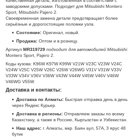
Качественная деталь, изготовленная в соответствии с
заводскими допусками. Подходит для Mitsubishi Montero
Sport, Mitsubishi Pajero 2.
Своевременная замена детали предотвращает более
серьёзные и дорогостоящие поломки узла.
Состояние:
Оригинал, новый.
Продажа:
Оптом и в розницу.
Артикул
MR319729
подходит для автомобилей Mitsubishi:
Montero Sport, Pajero 2.
Коды кузова: K96W K97W K99W V21W V23C V23W V24C
V24W V25C V25W V26C V26W V26WG V31V V31W V33V
V33W V34V V36V V36W V43W V44W V45W V46V V46W
V46WG V55W.
Доставка и контакты:
Доставка по Алматы:
Быстрая отправка день в день
через Яндекс Курьер.
Доставка в регионы:
Отправляем заказы по всему
Казахстану, а также в Россию, Кыргызстан и Узбекистан.
Наш адрес:
г. Алматы, мкр. Баян аул, 57А, 3 ярус 48
бутик