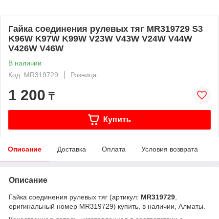
Гайка соединения рулевых тяг MR319729 S3
K96W K97W K99W V23W V43W V24W V44W
V426W V46W
В наличии
Код: MR319729
Розница
1 200
₸
Купить
Описание
Доставка
Оплата
Условия возврата
Описание
Гайка соединения рулевых тяг (артикул:
MR319729
,
оригинальный номер MR319729) купить, в наличии, Алматы.