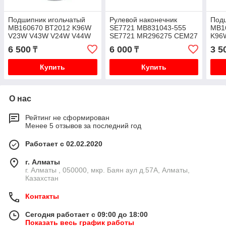
Подшипник игольчатый
Рулевой наконечник
Подш
MB160670 BT2012 K96W
SE7721 MB831043-555
MB1
V23W V43W V24W V44W
SE7721 MR296275 CEM27
K96
V26W V46W PD8W
CE-M21 V43W V44W
V44
6 500
6 000
3 5
₸
₸
V46W K96W
Купить
Купить
О нас
Рейтинг не сформирован
Менее 5 отзывов за последний год
Работает с 02.02.2020
г. Алматы
г. Алматы , 050000, мкр. Баян аул д.57А, Алматы,
Казахстан
Контакты
Сегодня работает с 09:00 до 18:00
Показать весь график работы