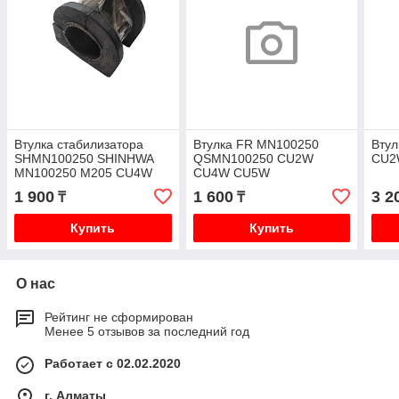
Втулка стабилизатора
Втулка FR MN100250
Вту
SHMN100250 SHINHWA
QSMN100250 CU2W
CU2
MN100250 M205 CU4W
CU4W CU5W
CU5W i2
1 900
1 600
3 2
₸
₸
Купить
Купить
О нас
Рейтинг не сформирован
Менее 5 отзывов за последний год
Работает с 02.02.2020
г. Алматы